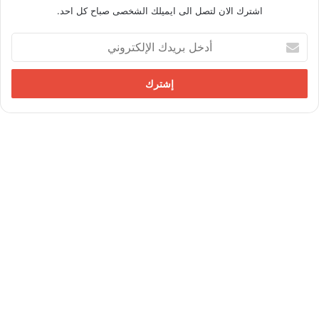
اشترك الان لتصل الى ايميلك الشخصى صباح كل احد.
أ
د
خ
ل
ب
ر
ي
د
ك
ا
ل
إ
ل
ك
ت
ر
و
ن
ي