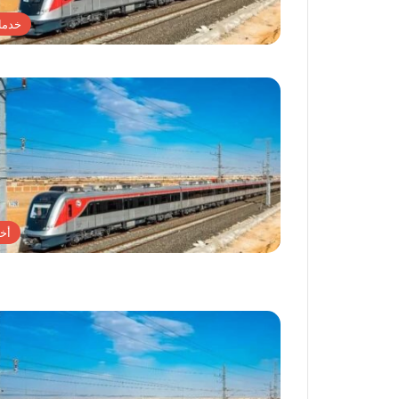
خدما
أخب