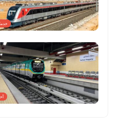
خدما
أخب