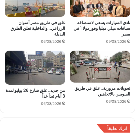
و
ج
ب
ز
ي
ت
س
ذ
نادي السيارات يسعى لاستضافة
غلق في طريق مصر أسوان
ا
سباقات ميلي ميليا وفورمولا 1 في
الزراعي.. والداخلية تعلن الطرق
ا
مصر
البديلة
ل
ك
ت
ر
06/08/2026
09/08/2026
ر
ق
د
ط
د
ا
ي
ر
ا
ا
س
ت
ت
ع
تحويلات مرورية.. غلق في طريق
من جديد.. غلق شارع 26 يوليو لمدة
ع
ي
السويس بالاتجاهين
3 أيام تبدأ غداً
د
د
06/08/2026
ا
06/08/2026
ا
د
ل
ا
ف
ل
ط
اترك تعليقاً
ل
ر
ت