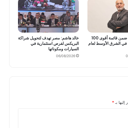
و
ق
ع
اً
ل
ل
س
أنكوش أرورا ضمن قائمة أقوى 100
خالد هاشم: مصر تهدف لتحويل شراكة
ي
 في الشرق الأوسط لعام
البريكس لفرص استثمارية في
السيارات ومكوناتها
ا
ر
06/08/2026
0
ا
ت
ا
ل
ر
ب
ع
 إليها بـ
*
ا
ل
أ
خ
ي