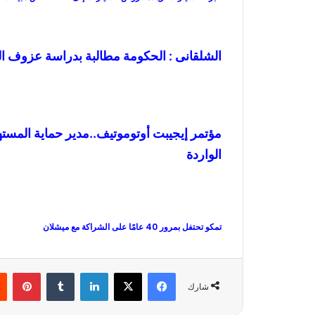
الشلقانى : الحكومة مطالبة بدراسة عزوف ا
الواردة
تمكو تحتفل بمرور 40 عامًا على الشراكة مع ميشلان
فيسبوك
‫X
لينكدإن
‏Tumblr
بينتيريست
شارك