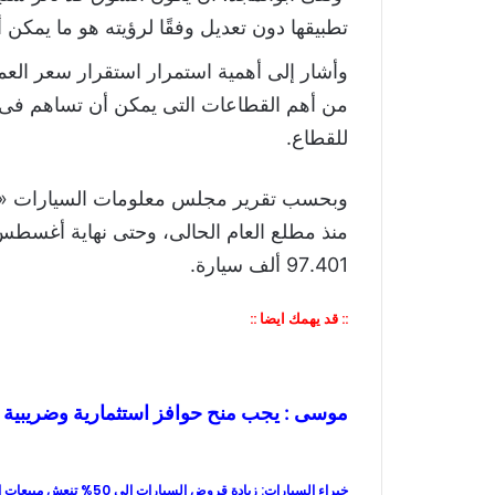
تطبيقها دون تعديل وفقًا لرؤيته هو ما يمكن 
وأشار إلى أهمية استمرار استقرار سعر العمل
للقطاع.
وبحسب تقرير مجلس معلومات السيارات «الأ
97.401 ألف سيارة.
:: قد يهمك ايضا ::
إيجيبت أوتوموتيف car news أحمد حسن عبد الكريم سعر السيارات الكهربائية معارض سيارات
موسى : يجب منح حوافز استثمارية وضريبية 
إيجيبت أوتوموتيف car news أحمد حسن عبد الكريم سعر السيارات الكهربائية معارض سيارات
خبراء السيارات: زيادة قروض السيارات إلى 50% تنعش مبيعات السيارات