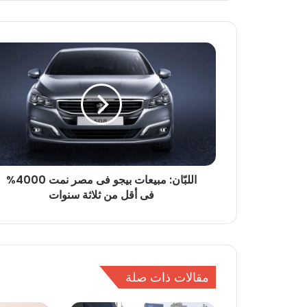
ا
ل
ل
بّ
ا
ن
:
م
ب
اللبّان: مبيعات بيجو فى مصر نمت 4000%
ي
فى أقل من ثلاثة سنوات
ع
ا
ت
ب
ي
ج
مقالات ذات صلة
و
ف