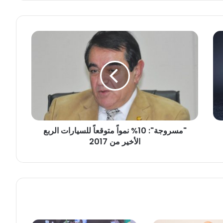
"
م
س
ر
و
ج
ة
"
:
"مسروجة": 10% نمواً متوقعاً للسيارات الربع
1
الأخير من 2017
0
%
ن
م
و
اً
م
ت