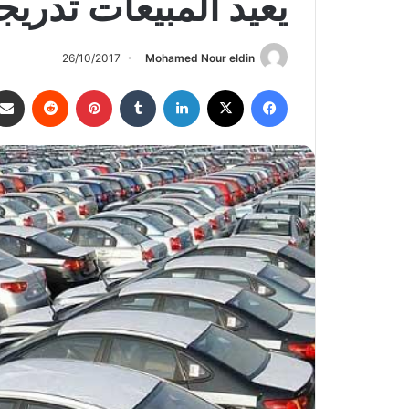
يعيد المبيعات تدريجيً
26/10/2017
Mohamed Nour eldin
فيسبوك
‫X
لينكدإن
‏Tumblr
بينتيريست
‏Reddit