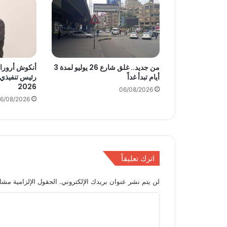
ى
م
ص
ر
ن
م
ت
من جديد.. غلق شارع 26 يوليو لمدة 3
4
أيام تبدأ غداً
رئيس تنفيذي
2026
0
06/08/2026
0
6/08/2026
0
%
ف
ى
أ
اترك تعليقاً
ق
ل
لن يتم نشر عنوان بريدك الإلكتروني.
الحقول الإلزامية مشار
م
ن
ا
ث
ل
ل
ا