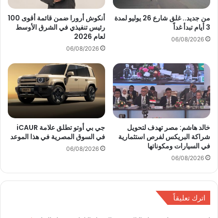
ع
ل
أ
ى
من جديد.. غلق شارع 26 يوليو لمدة
أنكوش أرورا ضمن قائمة أقوى 100
ه
3 أيام تبدأ غداً
رئيس تنفيذي في الشرق الأوسط
س
لعام 2026
م
ي
06/08/2026
ه
ا
06/08/2026
ا
ر
ا
ا
ل
ت
س
إ
ي
م
ا
ج
ر
ي
خالد هاشم: مصر تهدف لتحويل
جي بي أوتو تطلق علامة iCAUR
ا
5
شراكة البريكس لفرص استثمارية
في السوق المصرية في هذا الموعد
ت
م
في السيارات ومكوناتها
و
06/08/2026
و
06/08/2026
ا
د
ل
ي
إ
ل
ط
2
اترك تعليقاً
ا
0
ر
2