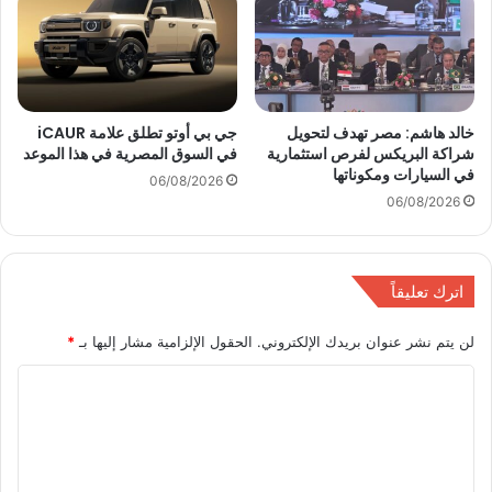
ر
ا
ا
ع
ت
ة
ل
ا
ل
ل
خالد هاشم: مصر تهدف لتحويل
جي بي أوتو تطلق علامة iCAUR
ع
س
شراكة البريكس لفرص استثمارية
في السوق المصرية في هذا الموعد
م
ي
في السيارات ومكوناتها
ل
06/08/2026
ا
06/08/2026
ب
ر
ا
ا
ل
ت
ك
ا
اترك تعليقاً
ه
ل
ر
ي
لن يتم نشر عنوان بريدك الإلكتروني.
الحقول الإلزامية مشار إليها بـ
*
ب
و
ا
م
ا
ء
ل
ت
ع