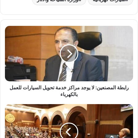
ر
ا
ب
ط
ة
ا
ل
م
ص
رابطة المصنعين: لا يوجد مراكز خدمة تحويل السيارات للعمل
ن
بالكهرباء
ع
ي
ن
م
:
ج
ل
ل
ا
س
ي
ا