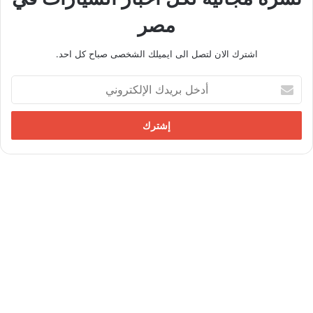
مصر
اشترك الان لتصل الى ايميلك الشخصى صباح كل احد.
أ
د
خ
ل
ب
ر
ي
د
ك
ا
ل
إ
ل
ك
ت
ر