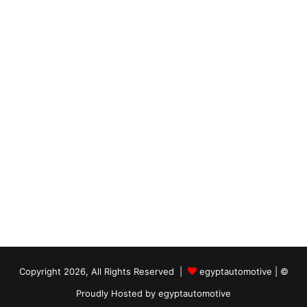
و
ن
ي
egyptautomotive
|
© Copyright 2026, All Rights Reserved |
Proudly Hosted by
egyptautomotive