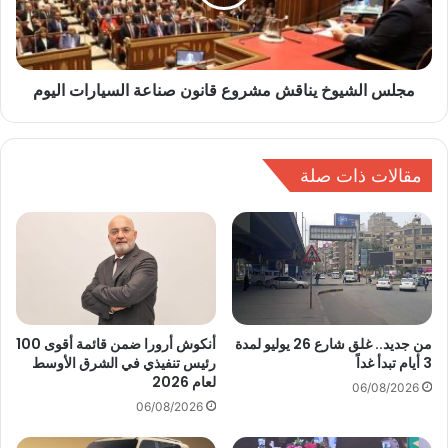
و
ل
ج
ش
د
ي
م
و
ر
مجلس الشيوخ يناقش مشروع قانون صناعة السيارات اليوم
خ
ا
ي
ك
ن
ز
ا
خ
مقالات ذات صلة
ق
د
ش
م
م
ة
ش
ت
ر
ح
و
و
ع
ي
ق
ل
ا
من جديد.. غلق شارع 26 يوليو لمدة
أنكوش أرورا ضمن قائمة أقوى 100
ا
3 أيام تبدأ غداً
رئيس تنفيذي في الشرق الأوسط
ن
لعام 2026
ل
و
06/08/2026
س
ن
06/08/2026
ي
ص
ا
ن