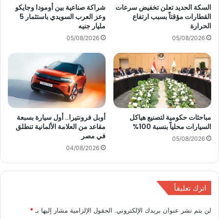
ص
ط
السكة الحديد تعلن تخفيض سرعات
شراكة صناعية بين أومودا وجايكو
و
القطارات مؤقتاً بسبب ارتفاع
وعز العرب السويدي باستثمار 5
ا
الحرارة
مليار جنيه
ر
ر
ل
ل
05/08/2026
05/08/2026
ل
ل
س
خ
ي
ط
ا
ا
ر
ل
ا
ر
ت
ا
مباحثات حكومية لتصنيع هياكل
أوبل فرونتيرا.. أول سيارة بسبعة
ت
ب
السيارات محلياً بنسبة 100%
مقاعد من العلامة الألمانية تنطلق
ش
ع
في مصر
ا
05/08/2026
ل
04/08/2026
ر
م
ك
ت
ف
ر
ي
و
اترك تعليقاً
م
ا
ع
ل
لن يتم نشر عنوان بريدك الإلكتروني.
الحقول الإلزامية مشار إليها بـ
*
ر
أ