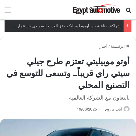
ابحث عن
الق
شراكة صناعية بين أومودا وجايكو وعز العرب السويدي باستثمار 5 مليار جنيه
الرئيسية
/
أخبار
أوتو موبيليتي تعتزم طرح جيلي
سيتي راي قريباً.. وتسعى للتوسع في
التصنيع المحلي
بالتعاون مع الشركة العالمية
آيات فاروق
19/06/2025