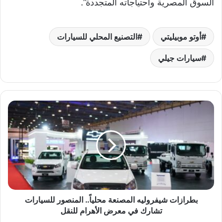
السوق المصرية واحتياجاته المتجددة”.
أوتو موبيليتي
التصنيع المحلي للسيارات
سيارات جيلي
ب
ط
ر
ا
ز
ا
ت
ش
ي
بطرازات شيفروليه المصنعة محلياً.. المنصور للسيارات
ف
تشارك في معرض الأهرام للنقل
ر
و