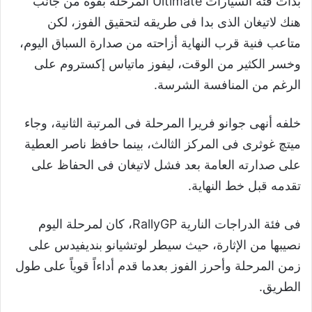
بدأت فئة السيارات Ultimate المرحلة بقوة من جانب
هنك لاتيغان الذى بدا فى طريقه لتحقيق الفوز، لكن
متاعب فنية قرب النهاية أزاحته من صدارة السباق اليوم،
وخسر الكثير من الوقت، ليفوز ماتياس إكستروم على
الرغم من المنافسة الشرسة.
خلفه أنهى جوانو فريرا المرحلة فى المرتبة الثانية، وجاء
ميتچ غوثرى فى المركز الثالث، بينما حافظ ناصر العطية
على صدارته العامة بعد فشل لاتيغان فى الحفاظ على
تقدمه قبل خط النهاية.
فى فئة الدراجات النارية RallyGP، كان لمرحلة اليوم
نصيبها من الإثارة، حيث سيطر لوتشيانو بنديفيدس على
زمن المرحلة وأحرز الفوز بعدما قدم أداءاً قوياً على طول
الطريق.