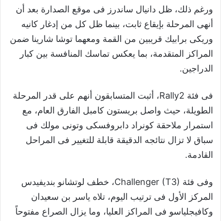
ورغم ذلك، ظل دانيال ساندرز فى موقع الصدارة بعد أن
أنهى المرحلة بإيقاع ثابت، بينما ظل كل من إدغار كانيه
وريكى برابيك قريبين من القمة ومعهما توشا شارينا ضمن
المراكز المتقدمة، بما يعكس تماسك المنافسة بين كبار
الدراجين.
فى فئة Rally2، أثبت المتسابقون أنهم على قدر المرحلة
الطويلة، حيث واصل بريستون كامبل الفارق العام، مع
استمرار ملاحقة كونراد دابروفسكى وتونى مولك فى
سباق لا تزال نتائجه الدقيقة قابلة للتغيير فى المراحل
القادمة.
وفى فئة Challenger (T3)، خطف لوتشانو بنديفيدس
المركز الأول فى ترتيب اليوم، تلاه ياسر بن سعيدان
وكافيجلياسو فى المراكز العليا، وما يزال الصراع مفتوحاً