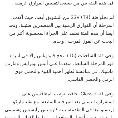
فى هذه الفئة بين من يسعى لتقليص الفوارق الزمنية.
لم تخلو فئة SSV (T4) من التشويق أيضا، حيث أكدت
المرحلة أن الفوارق الزمنية بين المتصدرين ضئيلة، ونجد
أيضا أن هذه الفئة تعتمد على الجرأة المحسوبة أكثر من
البحث عن الفوز المرحلى وحده.
وفى فئة الشاحنات (T5)، نجح ڤايدوتاس زالا فى انتزاع
فوز المرحلة السابعة، متقدما على أليس لوبرايس ومارتن
ماشيك، فى منافسة تُظهر أهمية القوة والتحمل فوق
الرمل والحصى القاسي.
وفى فئة Classic، حافظ ترتيب المتنافسين على
استقراره النسبى بعد المرحلة السابعة، مع بقاء ماركو
إرنستو ليفا فى المقدمة، يليه كاروليس رايسيس وشميمى
باريدوان ضمن أفضل المواقع التى أعلنتها القوائم الرسمية