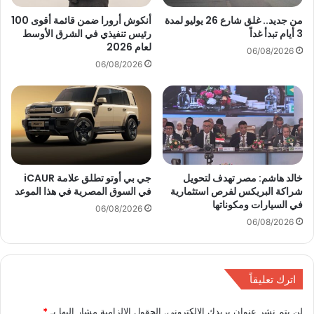
ل
ر
ا
ك
من جديد.. غلق شارع 26 يوليو لمدة
أنكوش أرورا ضمن قائمة أقوى 100
ل
3 أيام تبدأ غداً
رئيس تنفيذي في الشرق الأوسط
ب
لعام 2026
د
ا
06/08/2026
ي
ت
06/08/2026
س
ب
م
ن
ب
س
ر
ب
2
ة
0
5
2
4
خالد هاشم: مصر تهدف لتحويل
جي بي أوتو تطلق علامة iCAUR
5
,
شراكة البريكس لفرص استثمارية
في السوق المصرية في هذا الموعد
7
في السيارات ومكوناتها
06/08/2026
%
06/08/2026
خ
ل
ا
ل
اترك تعليقاً
ن
و
لن يتم نشر عنوان بريدك الإلكتروني.
الحقول الإلزامية مشار إليها بـ
*
ف