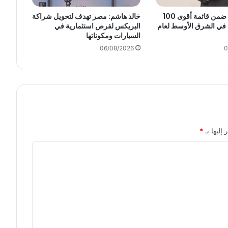
ا
ز
أنكوش أرورا ضمن قائمة أقوى 100
خالد هاشم: مصر تهدف لتحويل شراكة
ا
 في الشرق الأوسط لعام
البريكس لفرص استثمارية في
السيارات ومكوناتها
ت
ج
06/08/2026
0
د
ي
د
ة
م
ن
د
 إليها بـ
*
ا
خ
ل
م
ع
ر
ض
أ
و
ت