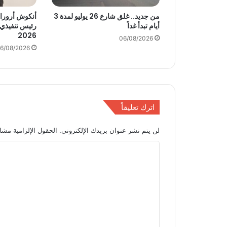
ل
س
من جديد.. غلق شارع 26 يوليو لمدة 3
و
أيام تبدأ غداً
رئيس تنفيذي
2026
ق
06/08/2026
ا
6/08/2026
ل
م
ح
ل
ي
اترك تعليقاً
ة
ه
لن يتم نشر عنوان بريدك الإلكتروني.
الحقول الإلزامية مشار
ذ
ا
ا
ا
ل
ل
أ
ت
س
ع
ب
و
ل
ع
ي