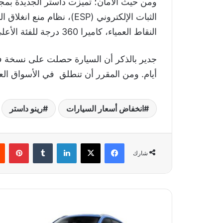
النقاط العمياء، كاميرا 360 درجة للفئة الأعلى.
جدير بالذكر أن السيارة حصلت على نسخة ف
أيام. ومن المقرر أن تنطلق في الأسواق العالم
انخفاض أسعار السيارات
رينو داستر
فيسبوك
‫X
لينكدإن
‏Tumblr
بينتيريست
شارك
أ
ل