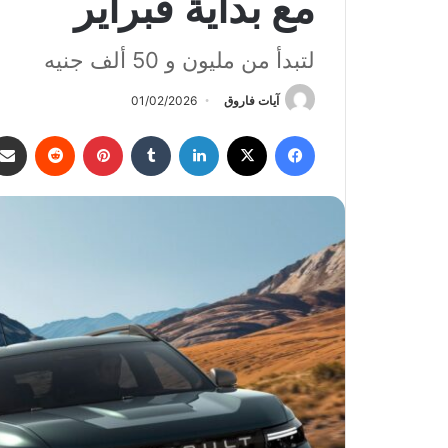
مع بداية فبراير
لتبدأ من مليون و 50 ألف جنيه
آيات فاروق
01/02/2026
فيسبوك
‫X
لينكدإن
‏Tumblr
بينتيريست
‏Reddit