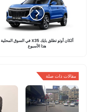
ك
ا
ن
أ
و
ت
و
ألكان أوتو تطلق بايك X35 في السوق المحلية
ت
هذا الأسبوع
ط
ل
ق
ب
ا
ي
مقالات ذات صلة
ك
X
3
5
ف
ي
ا