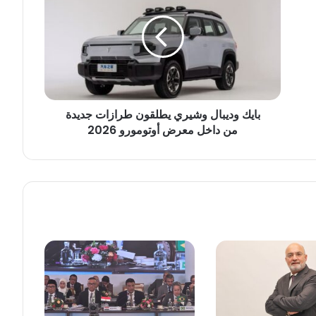
ي
ك
و
د
ي
ب
ا
بايك وديبال وشيري يطلقون طرازات جديدة
ل
من داخل معرض أوتومورو 2026
و
ش
ي
ر
ي
ي
ط
ل
ق
و
ن
ط
ر