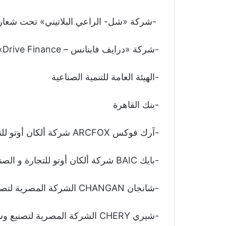
-شركة «شل- الراعي البلاتيني» تحت شعار «riven by Shell
-شركة «درايف فاينانس – Drive Finance» راعي بلاتيني والذراع التمويلي الرسمي للمعرض.
-الهيئة العامة للتنمية الصناعية
-بنك القاهرة
-آرك فوكس ARCFOX شركة ألكان أوتو للتجارة والصناعة
-بايك BAIC شركة ألكان أوتو للتجارة و الصناعة
-شانجان CHANGAN الشركة المصرية لتصنيع وسائل النقل – غبور مصر
-شيري CHERY الشركة المصرية لتصنيع وسائل النقل – غبور مصر