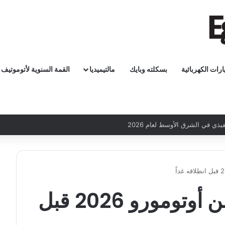
ارات الكهربائية
بسكلته وبايك
مالتيميديا
القمة السنوية لأتوموتيف
كل ما تود معرفته عن أوتومورو 2026 قبل