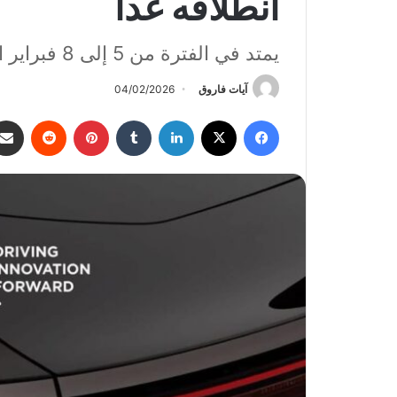
انطلاقه غداً
يمتد في الفترة من 5 إلى 8 فبراير الجاري
آيات فاروق
04/02/2026
فيسبوك
‫X
لينكدإن
‏Tumblr
بينتيريست
‏Reddit