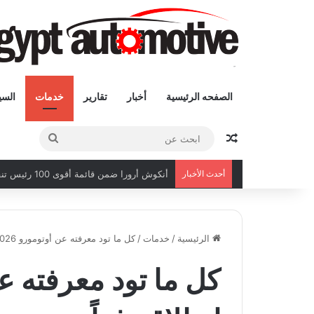
الصفحه الرئيسية
أخبار
تقارير
خدمات
السي
مقال عشوائى
ابحث
عن
أحدث الأخبار
أنكوش أرورا ضمن قائمة أقوى 100 رئيس تنفيذي في الشرق الأوسط لعام 2026
الرئيسية
/
خدمات
/
كل ما تود معرفته عن أوتومورو 2026 قبل انطلاقه غداً