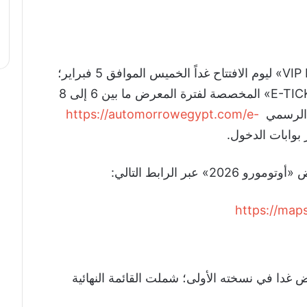
وخصصت إدارة المعرض تذاكر «VIP E-TICKET» ليوم الافتتاح غداً الخميس الموافق 5 فبراير؛
كما فتحت باب الحجز أيضًا على تذاكر «E-TICKET» المخصصة لفترة المعرض ما بين 6 إلى 8
ي الرسمي
https://automorrowegypt.com/e-
ر بوابات الدخول.
بر الرابط التالي:
https://ma
 غدا في نسخته الأولى؛ شملت القائمة النهائية