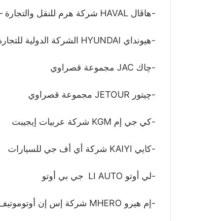
-هاڤال HAVAL شركة هرم للنقل والتجارة – غبور مصر
-هيونداي HYUNDAI الشركة الدولية للتجارة و التسويق و التوكيلات التجارية – إيتامكو
-چاك JAC مجموعة قصراوي
-چيتور JETOUR مجموعة قصراوي
-كي جي إم KGM شركة عربيات إيجيبت
-كايي KAIYI شركة أي أف جي للسيارات
-لي أوتو LI AUTO جي بي أوتو
-إم هيرو MHERO شركة إس إن أوتوموتيف للتوكيلات التجارية