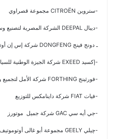
-ستروين CITROËN مجموعة قصراوي
-ديبال DEEPAL الشركة المصرية لتصنيع وسائل النقل – غبور مصر
ـ دونج فينج DONGFENG شركة إس إن أوتوموتيف للتوكيلات التجارية
-إكسيد EXEED شركة الجيزة الوطنية للسيارات
-فورثينج FORTHING شركة الأمل لتجميع وتصنيع السيارات
-فيات FIAT شركة داينامكس للتوزيع
-جي أيه سي GAC شركة جميل موتورز
-چيلي GEELY مجموعة أبو غالى أوتوموتيف