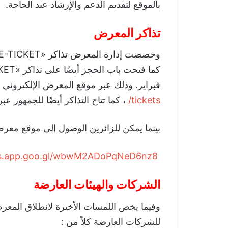
بالموقع لتقديم الدعم والإرشاد عند الحاجة.
تذاكر المعرض
فبراير. وذلك عبر موقع المعرض الإلكترون
tickets/
، كما تتاح التذاكر أيضًا للجمهور عب
بينما يمكن للزائرين الوصول إلى موقع معرض «أوتومورو 2026» ع
ps.app.goo.gl/wbwM2ADoPqNeD6nz8
الشركات والهيئات العارضة
وفيما يخص اللمسات الأخيرة لانطلاق المعرض
للشركات العارضة كلاً من :