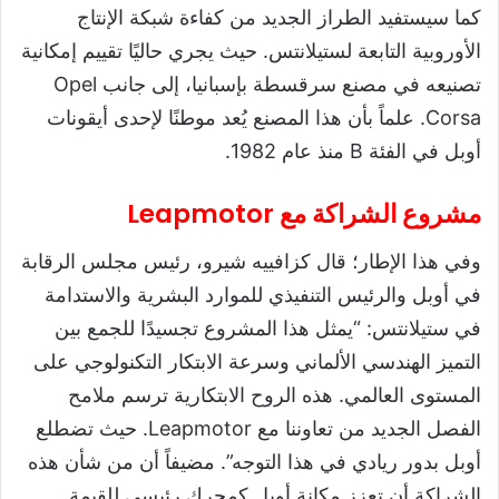
كما سيستفيد الطراز الجديد من كفاءة شبكة الإنتاج
الأوروبية التابعة لستيلانتس. حيث يجري حاليًا تقييم إمكانية
تصنيعه في مصنع سرقسطة بإسبانيا، إلى جانب Opel
Corsa. علماً بأن هذا المصنع يُعد موطنًا لإحدى أيقونات
أوبل في الفئة B منذ عام 1982.
مشروع الشراكة مع Leapmotor
وفي هذا الإطار؛ قال كزافييه شيرو، رئيس مجلس الرقابة
في أوبل والرئيس التنفيذي للموارد البشرية والاستدامة
في ستيلانتس: “يمثل هذا المشروع تجسيدًا للجمع بين
التميز الهندسي الألماني وسرعة الابتكار التكنولوجي على
المستوى العالمي. هذه الروح الابتكارية ترسم ملامح
الفصل الجديد من تعاوننا مع Leapmotor. حيث تضطلع
أوبل بدور ريادي في هذا التوجه”. مضيفاً أن من شأن هذه
الشراكة أن تعزز مكانة أوبل كمحرك رئيسي للقيمة