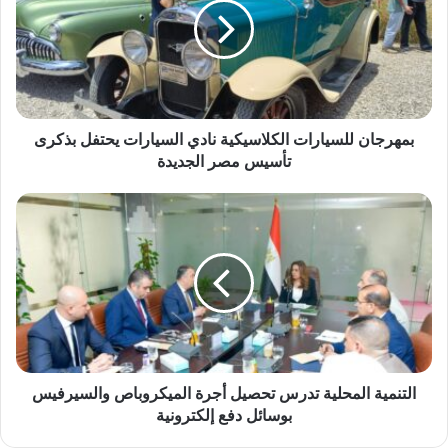
ر
ج
ا
ن
ل
ل
بمهرجان للسيارات الكلاسيكية نادي السيارات يحتفل بذكرى
س
تأسيس مصر الجديدة
ي
ا
ر
ا
ا
ل
ت
ت
ا
ن
ل
م
ك
ي
ل
ة
ا
ا
س
ل
ي
التنمية المحلية تدرس تحصيل أجرة الميكروباص والسيرفيس
م
ك
بوسائل دفع إلكترونية
ح
ي
ل