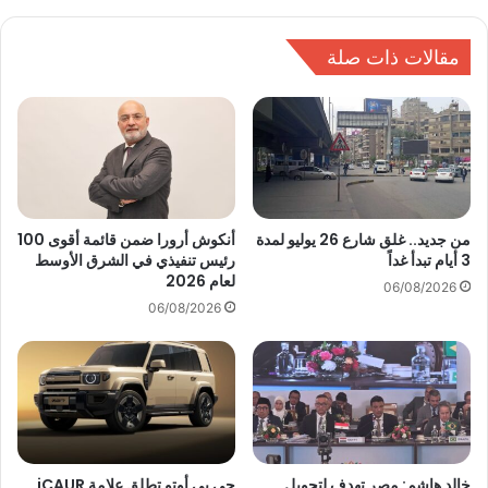
ة
ي
ن
ة
ا
مقالات ذات صلة
ت
د
د
ي
ر
ا
س
ل
ت
س
ح
ي
ص
ا
ي
ر
ل
من جديد.. غلق شارع 26 يوليو لمدة
أنكوش أرورا ضمن قائمة أقوى 100
ا
3 أيام تبدأ غداً
رئيس تنفيذي في الشرق الأوسط
أ
لعام 2026
ت
ج
06/08/2026
ي
ر
06/08/2026
ح
ة
ت
ا
ف
ل
ل
م
ب
ي
ذ
ك
ك
ر
خالد هاشم: مصر تهدف لتحويل
جي بي أوتو تطلق علامة iCAUR
ر
و