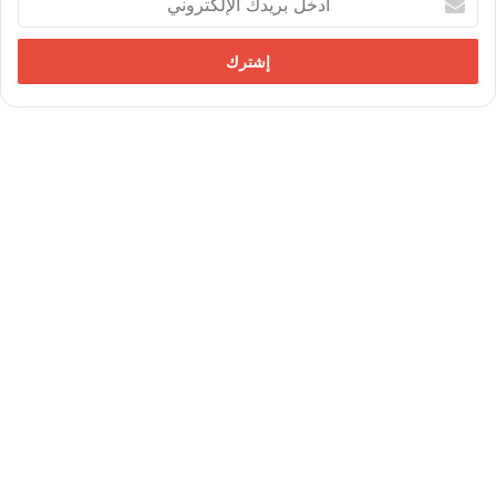
د
خ
ل
ب
ر
ي
د
ك
ا
ل
إ
ل
ك
ت
ر
و
ن
ي