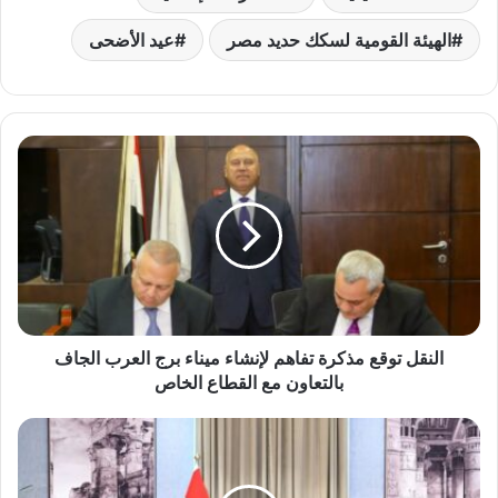
الهيئة القومية لسكك حديد مصر
عيد الأضحى
ا
ل
ن
ق
ل
ت
و
ق
ع
النقل توقع مذكرة تفاهم لإنشاء ميناء برج العرب الجاف
م
بالتعاون مع القطاع الخاص
ذ
ك
ر
ر
ة
ئ
ت
ي
ف