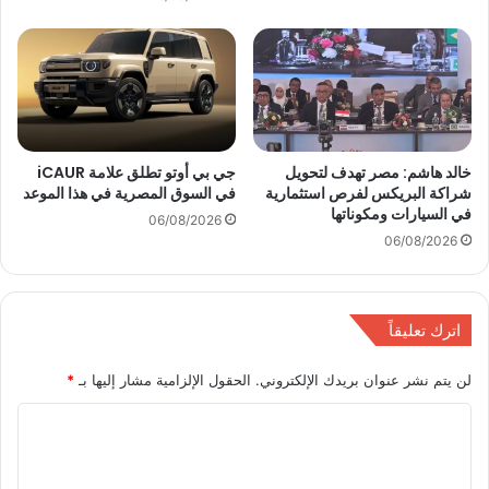
ب
ن
ا
ة
ل
ك
ج
و
ا
ب
ف
ر
ب
ي
خالد هاشم: مصر تهدف لتحويل
جي بي أوتو تطلق علامة iCAUR
ا
6
شراكة البريكس لفرص استثمارية
في السوق المصرية في هذا الموعد
ل
أ
في السيارات ومكوناتها
ت
06/08/2026
ك
06/08/2026
ع
ت
ا
و
و
ب
ن
ر
اترك تعليقاً
م
ع
لن يتم نشر عنوان بريدك الإلكتروني.
الحقول الإلزامية مشار إليها بـ
*
ا
ل
ا
ق
ط
ل
ا
ت