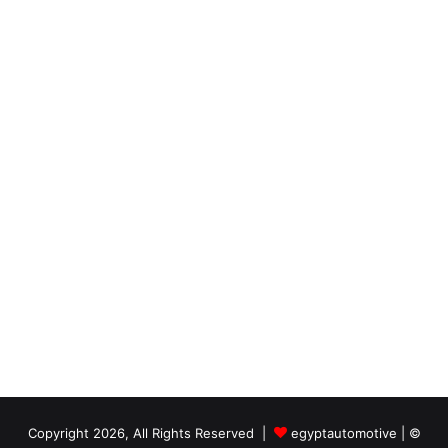
ت
ر
و
ن
ي
egyptautomotive
|
© Copyright 2026, All Rights Reserved |