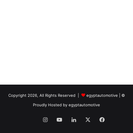
egyptautomotive
|
© Copyright 2026, All Rights Reserved |
Proudly Hosted by
egyptautomotive
فيسبوك
‫X
لينكدإن
‫YouTube
انستقرام
Nabd