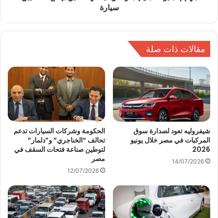
ا
سيارة
س
ت
ج
ن
ل
ا
إ
ر
مقالات ذات صلة
ن
ي
ج
ة
ا
ك
ز
ا
اً
م
ت
ل
ا
ة
ر
ب
ي
شيفروليه تعود لصدارة سوق
الحكومة وشركات السيارات تدعم
د
المركبات في مصر خلال يونيو
تحالف “الخناجري” و”دلمار”
خ
2026
لتوطين صناعة فتحات السقف في
و
ي
مصر
ن
اً
14/07/2026
ر
ف
12/07/2026
خ
ي
ص
ا
ق
ل
ي
ص