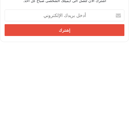
اشترك الان لتصل الى ايميلك الشخصى صباح كل احد.
أ
د
خ
ل
ب
ر
ي
د
ك
ا
ل
إ
ل
ك
ت
ر
و
ن
ي