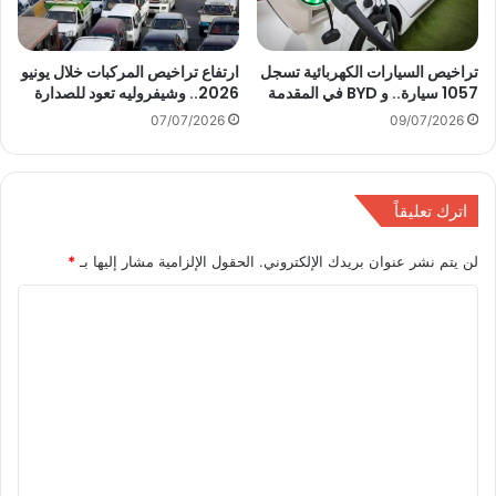
ا
ي
د
ن
ة
ب
تراخيص السيارات الكهربائية تسجل
ارتفاع تراخيص المركبات خلال يونيو
إ
1057 سيارة.. و BYD في المقدمة
2026.. وشيفروليه تعود للصدارة
ن
07/07/2026
09/07/2026
ت
ا
ج
7
اترك تعليقاً
م
ل
لن يتم نشر عنوان بريدك الإلكتروني.
الحقول الإلزامية مشار إليها بـ
*
ا
ي
ا
ي
ن
ل
س
ت
ي
ع
ا
ر
ل
ة
ي