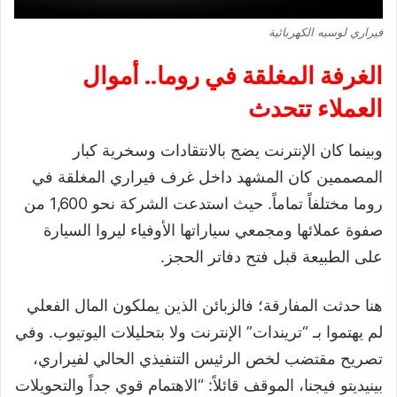
فيراري لوسيه الكهربائية
​الغرفة المغلقة في روما.. أموال
العملاء تتحدث
​وبينما كان الإنترنت يضج بالانتقادات وسخرية كبار
المصممين كان المشهد داخل غرف فيراري المغلقة في
روما مختلفاً تماماً. حيث استدعت الشركة نحو 1,600 من
صفوة عملائها ومجمعي سياراتها الأوفياء ليروا السيارة
على الطبيعة قبل فتح دفاتر الحجز.
هنا حدثت المفارقة؛ فالزبائن الذين يملكون المال الفعلي
لم يهتموا بـ “تريندات” الإنترنت ولا بتحليلات اليوتيوب. وفي
تصريح مقتضب لخص الرئيس التنفيذي الحالي لفيراري،
بينيديتو فيجنا، الموقف قائلاً: “الاهتمام قوي جداً والتحويلات