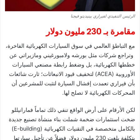
الرئيس التنفيذي لفيراري بينيديتو فيجنا
​مقامرة بـ 230 مليون دولار
​مع التباطؤ العالمي في سوق السيارات الكهربائية الفاخرة،
وتراجع شركات مثل بورشه ولامبورغيني ومازيراتي عن
خططها الكهربائية، بل وضغط رابطة مصنعي السيارات
الأوروبية (ACEA) لتخفيف قيود الانبعاثات؛ ثارت شائعات
بأن فيراري تعمدت إفشال السيارة لتثبت للمشرعين أن
المحركات الكهربائية لا تصلح لها.
​لكن الأرقام على أرض الواقع تنفي ذلك تماماً فمارانيللو
ضخت استثمارات ضخمة شملت بناء منشأة تصنيع جديدة
بالكامل متخصصة في التقنيات الكهربائية (E-building)
بتكلفة بلغت 230 مليون دولار فضلاً عن تأجيل سيارتها