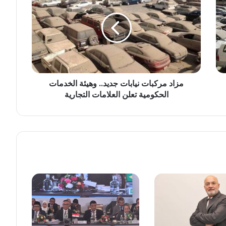
ا
د
م
ر
ك
ب
ا
مزاد مركبات نيابات جديد.. وهيئة الخدمات
ت
الحكومية تعلن العلامات التجارية
ن
ي
ا
ب
ا
ت
ج
د
ي
د
.
.
و