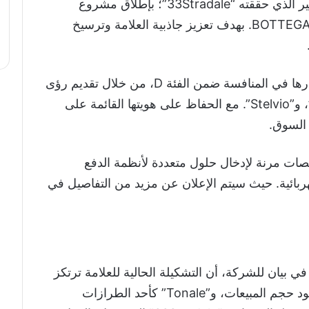
كذلك تخطط ألفا روميو لاستغلال النجاح الكبير الذي حققته “33Stradale”؛ بإطلاق مشروع
“few-off” حصري جديد من BOTTEGAFUORISERIE. بهدف تعزيز جاذبية العلامة وترسيخ
كما تدرس الشركة حاليًا حلولًا تضمن استمرارها في المنافسة ضمن الفئة D، من خلال تقديم رؤى
جديدة للتشكيلة الحالية المكونة من “Giulia”، و”Stelvio”. مع الحفاظ على هويتها القائمة على
السوق.
ات مرنة لإدخال حلول متعددة لأنظمة الدفع
كهربائية. حيث سيتم الإعلان عن مزيد من التفاصيل في
ي بيان للشركة، أن التشكيلة الحالية للعلامة ترتكز
على دعائم قوية تشمل: “Junior” كطراز يقود حجم المبيعات، و”Tonale” كأحد الطرازات