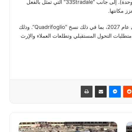
العالمية المحورية (مع إنتاج تجاوز 100 ألف وحدة). إلى جانب “33Stradale” التي تمثل بالفعل
كما سيستمر إنتاج “Giulia”، و”Stelvio” حتى عام 2027، بما في ذلك نسخ “Quadrifoglio”. وذلك
تطلبات التحول المستقبلي وتطلعات العملاء والإرث
‏Reddit
ماسنجر
مشاركة عبر البريد
طباعة
م
ز