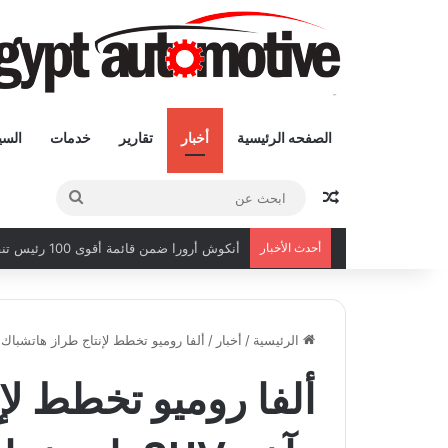
الصفحه الرئيسية
أخبار
تقارير
خدمات
السي
مقال عشوائى
ابحث
عن
أحدث الأخبار
أنكوش أرورا ضمن قائمة أقوى 100 رئيس تنفيذي في الشرق الأوسط لعام 2026
الرئيسية
/
أخبار
/
ألفا روميو تخطط لإنتاج طراز هاتشباك وآخر SUV باستخدام منصة LA ONE
ألفا روميو تخطط لإ