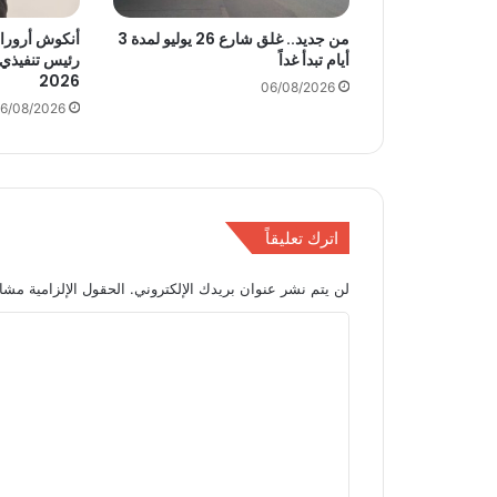
ت
ا
من جديد.. غلق شارع 26 يوليو لمدة 3
ل
أيام تبدأ غداً
رئيس تنفيذي
2026
ح
06/08/2026
ك
6/08/2026
و
م
ي
ة
ي
اترك تعليقاً
ض
م
لن يتم نشر عنوان بريدك الإلكتروني.
الحقول الإلزامية مشار
3
5
ا
ع
ل
ل
ا
ت
م
ع
ة
ت
ل
ج
ي