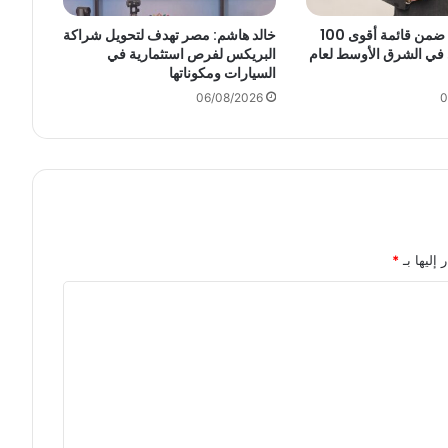
ه
ي
أنكوش أرورا ضمن قائمة أقوى 100
خالد هاشم: مصر تهدف لتحويل شراكة
ئ
 في الشرق الأوسط لعام
البريكس لفرص استثمارية في
السيارات ومكوناتها
ة
ا
06/08/2026
0
ل
خ
د
م
ا
ت
ا
 إليها بـ
*
ل
ح
ك
و
م
ي
ة
ت
ع