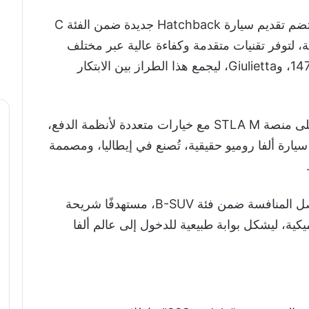
وأوضح المتحدث أنه خطة علامة ألفا روميو تضم تقديم سيارة Hatchback جديدة ضمن الفئة C
STLA  متعددة الطاقة، لتوفر تقنيات متقدمة وكفاءة عالية عبر مختلف
منظومات الدفع. وتستلهم من أيقونات مثل 147، وGiulietta، ليجمع هذا الطراز بين الابتكار
كما سيتم تقديم طراز C-SUV جديد يعتمد على منصة STLA M مع خيارات متعددة لأنظمة الدفع،
يارة ألفا روميو حقيقية، تُصنع في إيطاليا، ومصممة
أما طراز “Junior” فسيخضع لتحديثات ليواصل المنافسة ضمن فئة B-SUV، مستهدفًا شريحة
ميكية، ليشكل بوابة طبيعية للدخول إلى عالم ألفا