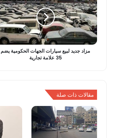
ا
د
ج
د
ي
د
ل
مزاد جديد لبيع سيارات الجهات الحكومية يضم
ب
35 علامة تجارية
ي
ع
س
ي
ا
ر
مقالات ذات صلة
ا
ت
ا
ل
ج
ه
ا