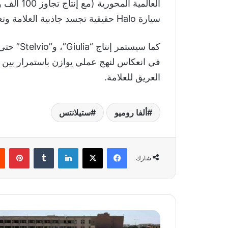
سيارة Halo حقيقية تجسد جاذبية العلامة وتعزز مكانتها.
في انعكاس لنهج عملي يوازن باستمرار بين م
العريق للعلامة.
ألفا روميو
ستيلانتس
فيسبوك
‫X
لينكدإن
‏Tumblr
بينتيريست
شارك
م
ز