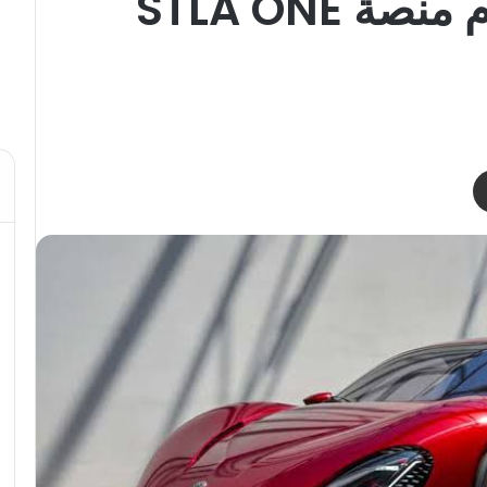
وآخر SUV باستخدام منصة STLA ONE
مشاركة عبر البريد