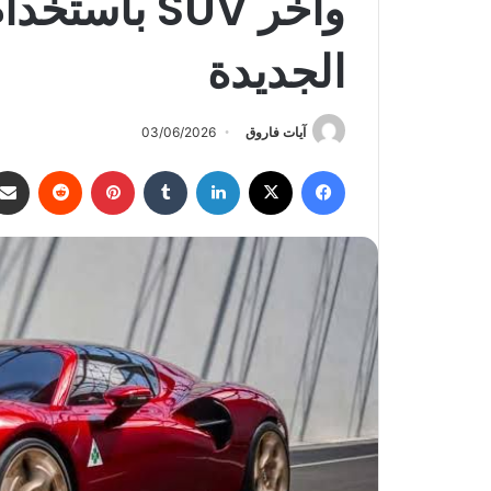
الجديدة
آيات فاروق
03/06/2026
فيسبوك
‫X
لينكدإن
‏Tumblr
بينتيريست
‏Reddit