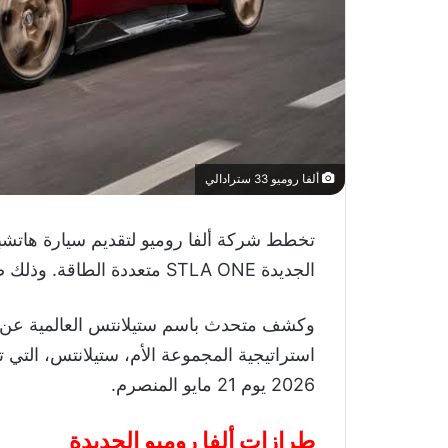
ألفا روميو 33 سترادالي
تخطط شركة ألفا روميو لتقديم سيارة هاتشبا
الجديدة STLA ONE متعددة الطاقة. وذلك ضمن خطتها حتى عام 2027.
وكشف متحدث باسم ستيلانتس العالمية عن خطة
2026 يوم 21 مايو المنصرم.
طرازات ألفا روميو الجديدة