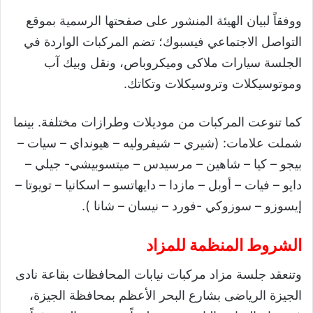
ووفقاً لبيان الهيئة المنشور على صفحتها الرسمية بموقع
التواصل الاجتماعي فيسبوك؛ تضم المركبات الواردة في
الجلسة سيارات ملاكى وميكروباص، ونقل وبيك آب
وموتوسيكلات وتروسيكلات وتكاتك.
كما تنوعت المركبات من موديلات وطرازات مختلفة. بينما
شملت علامات: (شيري – شيفروليه – هيونداي – سيات –
بيجو – كيا – شاهين – مرسيدس – ميتسوبيشي- جيلي –
دايو – فيات – أوبل – مازدا – دايهاتسو – اسكانيا – تويوتا –
إيسوزو – سوزوكي -فورد – نيسان – شانا ).
الشروط المنظمة للمزاد
وتنعقد جلسة مزاد مركبات نيابات المحافظات بقاعة نادى
الجيزة الرياضى بشارع البحر الأعظم بمحافظة الجيزة،