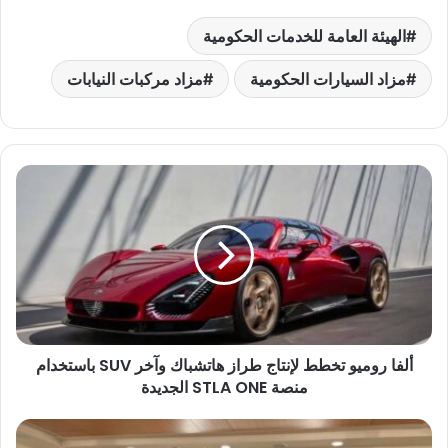
الهيئة العامة للخدمات الحكومية
مزاد السيارات الحكومية
مزاد مركبات النيابات
أ
ل
ف
ا
ر
و
م
ي
و
ألفا روميو تخطط لإنتاج طراز هاتشباك وآخر SUV باستخدام
ت
منصة STLA ONE الجديدة
خ
ط
ط
و