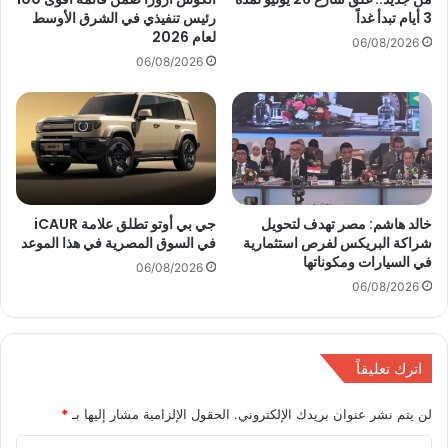
U
3 أيام تبدأ غداً
رئيس تنفيذي في الشرق الأوسط
أ
لعام 2026
V
ع
06/08/2026
ب
م
06/08/2026
ا
ا
س
ل
ت
ا
خ
ل
د
ي
ا
ا
م
ب
خالد هاشم: مصر تهدف لتحويل
جي بي أوتو تطلق علامة iCAUR
م
ا
شراكة البريكس لفرص استثمارية
في السوق المصرية في هذا الموعد
ن
ن
في السيارات ومكوناتها
ص
06/08/2026
ي
06/08/2026
ة
ل
S
ل
T
ا
L
س
اترك تعليقاً
A
ت
O
ث
N
لن يتم نشر عنوان بريدك الإلكتروني.
الحقول الإلزامية مشار إليها بـ
*
م
E
ا