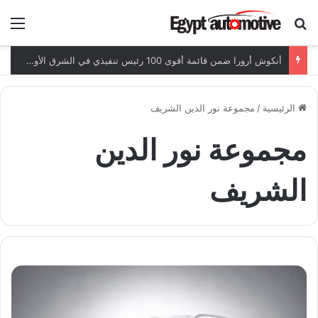
ابحث عن
الق
خالد هاشم: مصر تهدف لتحويل شراكة البريكس لفرص استثمارية في السيارات ومكوناتها
الرئيسية
/
مجموعة نور الدين الشريف
مجموعة نور الدين
الشريف