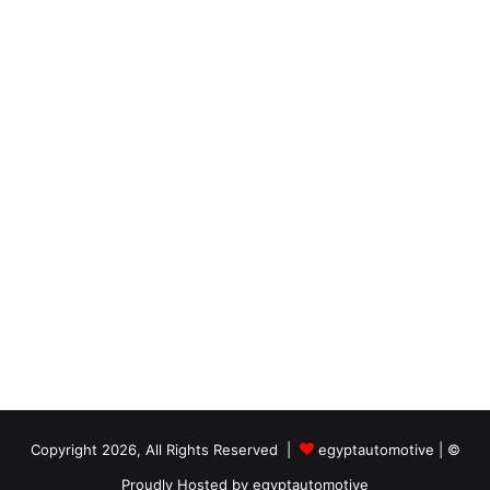
ر
و
ن
ي
egyptautomotive
|
© Copyright 2026, All Rights Reserved |
Proudly Hosted by
egyptautomotive