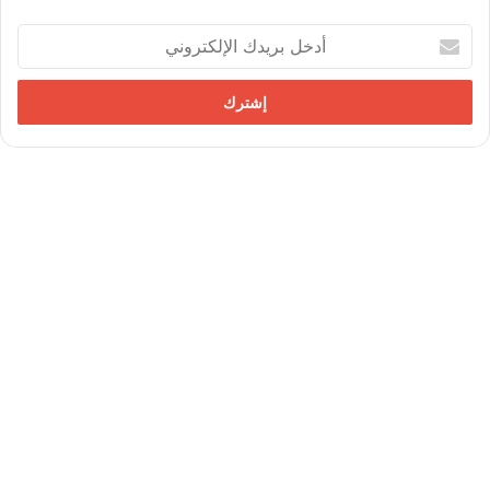
أ
د
خ
ل
ب
ر
ي
د
ك
ا
ل
إ
ل
ك
ت
ر
و
ن
ي