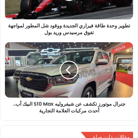
ح
د
ة
تطوير وحدة طاقة فيراري الجديدة ووقود شل المطور لمواجهة
ط
تفوق مرسيدس وريد بول
ا
ق
ة
ج
ف
ن
ي
ر
ر
ا
ا
ل
ر
م
ي
و
ا
ت
ل
و
ج
جنرال موتورز تكشف عن شيفروليه S10 Max البيك أب..
ر
د
أحدث مركبات العلامة التجارية
ز
ي
ت
د
ك
ة
ش
و
مقالات ذات صلة
ف