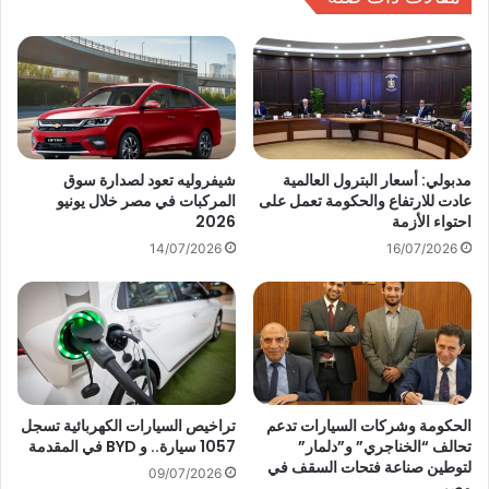
و
ع
ق
ن
و
ش
د
ي
ش
ف
ل
ر
ا
و
ل
ل
مدبولي: أسعار البترول العالمية
شيفروليه تعود لصدارة سوق
م
عادت للارتفاع والحكومة تعمل على
المركبات في مصر خلال يونيو
ي
احتواء الأزمة
2026
ط
ه
و
S
14/07/2026
16/07/2026
ر
1
ل
0
م
M
و
a
ا
x
ج
ا
ه
ل
الحكومة وشركات السيارات تدعم
تراخيص السيارات الكهربائية تسجل
ة
ب
تحالف “الخناجري” و”دلمار”
1057 سيارة.. و BYD في المقدمة
ت
ي
لتوطين صناعة فتحات السقف في
ف
09/07/2026
ك
مصر