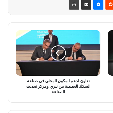
ت
ع
ا
و
ن
ل
د
ع
م
تعاون لدعم المكون المحلي في صناعة
ا
السكك الحديدية بين نيري ومركز تحديث
ل
م
الصناعة
ك
و
ن
ا