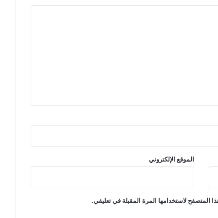
ي
د
ي
ة
ب
ي
ن
ن
ي
ر
ي
و
م
ر
ك
ز
الموقع الإلكتروني
ت
ح
د
ي
ا المتصفح لاستخدامها المرة المقبلة في تعليقي.
ث