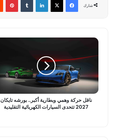
شارك
ن
ا
ق
ل
ح
ر
ك
ة
و
ناقل حركة وهمي وبطارية أكبر.. بورشه تايكان
ه
2027 تتحدى السيارات الكهربائية التقليدية
م
ي
و
ب
ط
ا