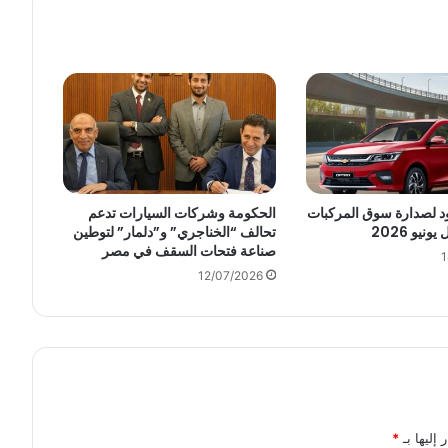
ل
م
ح
ل
ي
ف
ي
ص
ن
ا
د لصدارة سوق المركبات
الحكومة وشركات السيارات تدعم
ع
يو 2026
تحالف “الخناجري” و”دلمار” لتوطين
صناعة فتحات السقف في مصر
ة
1
ا
12/07/2026
ل
س
ك
ك
ا
ل
ح
 إليها بـ
*
د