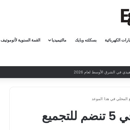
ارات الكهربائية
بسكلته وبايك
مالتيميديا
القمة السنوية لأتوموتيف
خاص: سيارات إم جي 5 تنضم للتجميع