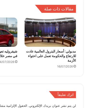
ر
مقالات ذات صلة
ي
ة
أ
ك
ب
ر
.
.
ب
مدبولي: أسعار البترول العالمية عادت
شيفروليه تعو
و
للارتفاع والحكومة تعمل على احتواء
في مصر خلال يون
الأزمة
ر
4/07/2026
ش
16/07/2026
ه
ت
ا
ي
ك
اترك تعليقاً
ا
ن
لن يتم نشر عنوان بريدك الإلكتروني.
الحقول الإلزامية مشار
2