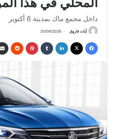
المحلي في هذا الم
داخل مجمع ماك بمدينة 6 أكتوبر
آيات فاروق
20/06/2026
فيسبوك
‫X
لينكدإن
‏Tumblr
بينتيريست
‏Reddit