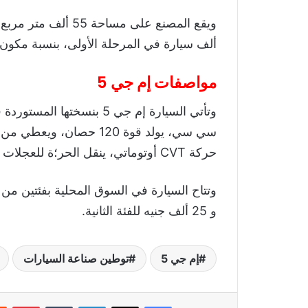
ألف سيارة في المرحلة الأولى، بنسبة مكون محل
مواصفات إم جي 5
حركة CVT أوتوماتي، ينقل الحر؛ة للعجلات عبر منظومة الدفع الأمامي للعجلات.
و 25 ألف جنيه للفئة الثانية.
إم جي 5
توطين صناعة السيارات
فيسبوك
‫X
لينكدإن
‏Tumblr
بينتيريست