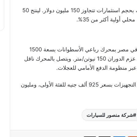
ويقع المصنع على مساحة 55 ألف متر مربع، بحجم استثمارات تتجاوز 150 مليون دولار. لينتج 50
ي أولية أكثر من 35%.
وتأتي السيارة إم جي 5 بنسختها المستوردة في مصر بمحرك رباعي الأسطوانات بسعة 1500
سي سي، يولد قوة 120 حصان، ويعطي من عزم الدوران 150 نيوتن/متر. ويتصل بالمحرك ناقل
وتتاح السيارة في السوق المحلية بفئتين من التجهيزات بسعر 925 ألف جنيه للفئة الأولى، ومليون
شركة منصور للسيارات
‏Reddit
ماسنجر
مشاركة عبر البريد
طباعة