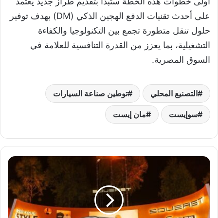
أولى خطوات هذه الخطة ستبدأ بتقديم طراز جديد يعتمد
على أحدث تقنيات الدفع الهجين الذكي (DM) بهدف توفير
حلول تنقل متطورة تجمع بين التكنولوجيا والكفاءة
التشغيلية، بما يعزز من القدرة التنافسية للعلامة في
السوق المصرية.
التصنيع المحلي
توطين صناعة السيارات
سوإيست
مان إيست
م
ا
ن
إ
ي
س