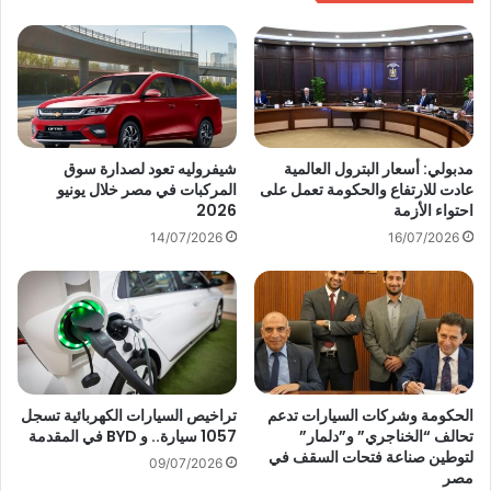
ل
ق
س
ي
و
ق
ق
ي
ا
ة
ل
.
م
.
ص
ه
مدبولي: أسعار البترول العالمية
شيفروليه تعود لصدارة سوق
ر
عادت للارتفاع والحكومة تعمل على
المركبات في مصر خلال يونيو
ي
احتواء الأزمة
2026
ي
و
ة
ن
14/07/2026
16/07/2026
ب
د
ت
ا
ق
ي
ن
ا
ي
ل
ة
ن
ب
ت
الحكومة وشركات السيارات تدعم
تراخيص السيارات الكهربائية تسجل
ل
ر
تحالف “الخناجري” و”دلمار”
1057 سيارة.. و BYD في المقدمة
ج
ا
لتوطين صناعة فتحات السقف في
إ
09/07/2026
ت
مصر
ن
ظ