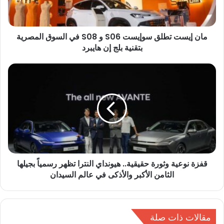
ت
ت
ط
مان إيست تطلق سوإيست S06 و S08 في السوق المصرية
ل
بتقنية بلج إن هايبرد
ق
س
و
ق
إ
ف
ي
ز
س
ة
ت
ن
S
و
0
ع
6
ي
و
ة
S
قفزة نوعية وثورة حقيقية.. هيونداي النترا تظهر رسمياً بجيلها
و
0
الثامن الأكبر والأذكى في عالم السيدان
ث
8
و
ف
ر
ي
ة
ا
مقالات ذات صلة
ح